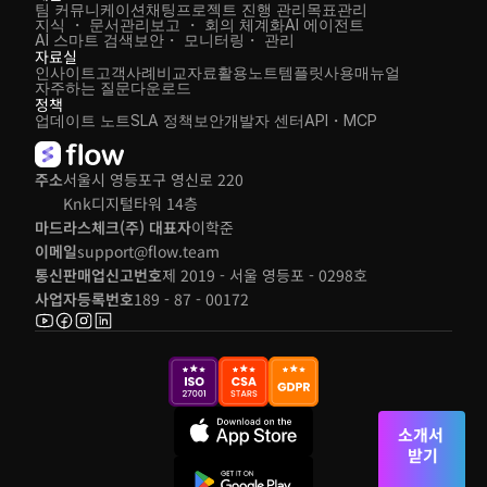
팀 커뮤니케이션
채팅
프로젝트 진행 관리
목표관리
지식 ・ 문서관리
보고 ・ 회의 체계화
AI 에이전트
AI 스마트 검색
보안・ 모니터링・ 관리
자료실
인사이트
고객사례
비교자료
활용노트
템플릿
사용매뉴얼
자주하는 질문
다운로드
정책
업데이트 노트
SLA 정책
보안
개발자 센터
API・MCP
주소
서울시 영등포구 영신로 220 
Knk디지털타워 14층
마드라스체크(주) 대표자
이학준
이메일
support@flow.team
통신판매업신고번호
제 2019 - 서울 영등포 - 0298호
사업자등록번호
189 - 87 - 00172
소개서 
받기