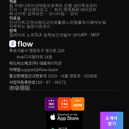
제품
팀 커뮤니케이션
채팅
프로젝트 진행 관리
목표관리
지식 ・ 문서관리
보고 ・ 회의 체계화
AI 에이전트
AI 스마트 검색
보안・ 모니터링・ 관리
자료실
인사이트
고객사례
비교자료
활용노트
템플릿
사용매뉴얼
자주하는 질문
다운로드
정책
업데이트 노트
SLA 정책
보안
개발자 센터
API・MCP
주소
서울시 영등포구 영신로 220 
Knk디지털타워 14층
마드라스체크(주) 대표자
이학준
이메일
support@flow.team
통신판매업신고번호
제 2019 - 서울 영등포 - 0298호
사업자등록번호
189 - 87 - 00172
소개서 
받기