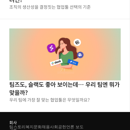
조직의 생산성을 결정짓는 협업툴 선택의 기준
팀즈도, 슬랙도 좋아 보이는데… 우리 팀엔 뭐가
맞을까?
우리 팀에 가장 잘 맞는 협업툴은 무엇일까요?
회사
팀스토리
복지
문화
채용
사회공헌
언론 보도