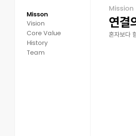
Mission
Misson
연결의
Vision
Core Value
혼자보다 함
History
Team