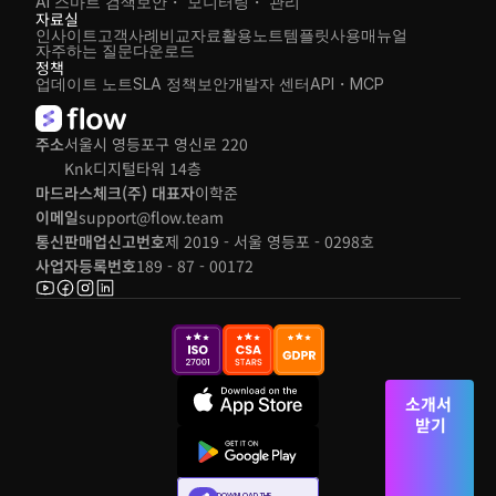
AI 스마트 검색
보안・ 모니터링・ 관리
자료실
인사이트
고객사례
비교자료
활용노트
템플릿
사용매뉴얼
자주하는 질문
다운로드
정책
업데이트 노트
SLA 정책
보안
개발자 센터
API・MCP
주소
서울시 영등포구 영신로 220 
Knk디지털타워 14층
마드라스체크(주) 대표자
이학준
이메일
support@flow.team
통신판매업신고번호
제 2019 - 서울 영등포 - 0298호
사업자등록번호
189 - 87 - 00172
소개서 
받기
DOWNLOAD THE