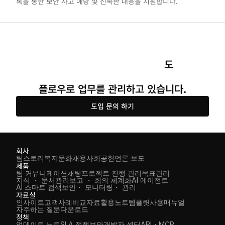
록을 통한 보안 사고 예방 및 신속한 대응을 지원합니다.
도 
플로우로 업무를 관리하고 있습니다.
도입 문의 하기
회사
팀스토리
복지
문화
채용
사회공헌
언론 보도
제품
팀 커뮤니케이션
채팅
프로젝트 진행 관리
목표관리
지식 ・ 문서관리
보고 ・ 회의 체계화
AI 에이전트
AI 스마트 검색
보안・ 모니터링・ 관리
자료실
인사이트
고객사례
비교자료
활용노트
템플릿
사용매뉴얼
자주하는 질문
다운로드
정책
업데이트 노트
SLA 정책
보안
개발자 센터
API・MCP