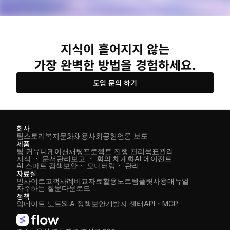
지식이 흩어지지 않는
가장 완벽한 방법을 경험하세요.
도입 문의 하기
회사
팀스토리
복지
문화
채용
사회공헌
언론 보도
제품
팀 커뮤니케이션
채팅
프로젝트 진행 관리
목표관리
지식 ・ 문서관리
보고 ・ 회의 체계화
AI 에이전트
AI 스마트 검색
보안・ 모니터링・ 관리
자료실
인사이트
고객사례
비교자료
활용노트
템플릿
사용매뉴얼
자주하는 질문
다운로드
정책
업데이트 노트
SLA 정책
보안
개발자 센터
API・MCP