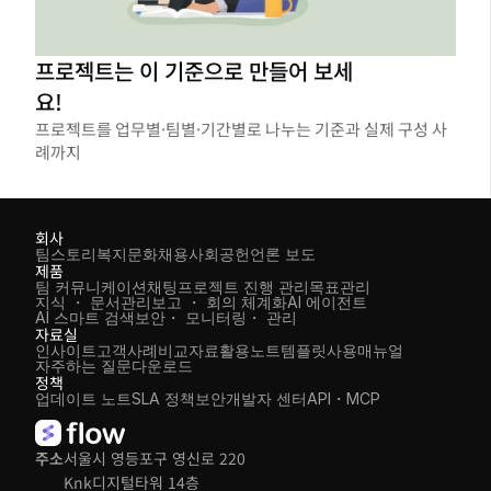
프로젝트는 이 기준으로 만들어 보세
요!
프로젝트를 업무별·팀별·기간별로 나누는 기준과 실제 구성 사
례까지
회사
팀스토리
복지
문화
채용
사회공헌
언론 보도
제품
팀 커뮤니케이션
채팅
프로젝트 진행 관리
목표관리
지식 ・ 문서관리
보고 ・ 회의 체계화
AI 에이전트
AI 스마트 검색
보안・ 모니터링・ 관리
자료실
인사이트
고객사례
비교자료
활용노트
템플릿
사용매뉴얼
자주하는 질문
다운로드
정책
업데이트 노트
SLA 정책
보안
개발자 센터
API・MCP
주소
서울시 영등포구 영신로 220 
Knk디지털타워 14층