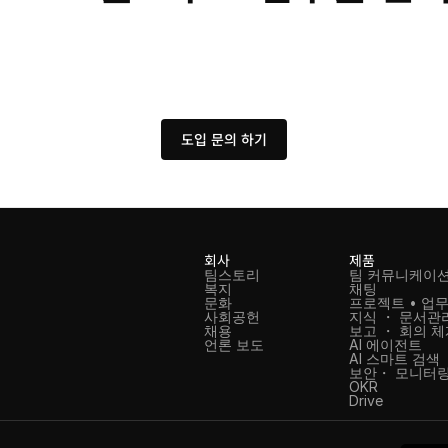
도입 문의 하기
회사
제품
팀스토리
팀 커뮤니케이
복지
채팅
문화
프로젝트 • 업무
사회공헌
지식 ・ 문서관
채용
보고 ・ 회의 
언론 보도
AI 에이전트
AI 스마트 검색
보안・ 모니터링
OKR
Drive