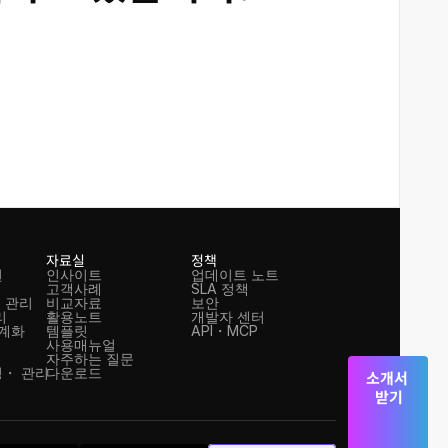
자료실
정책
션
인사이트
업데이트 노트
고객사례
SLA 정책
 관리
비교자료
보안
리
활용노트
개발자 센터
체계화
템플릿
API・MCP
사용매뉴얼
자주하는 질문
・ 관리
다운로드
소개서 
받기