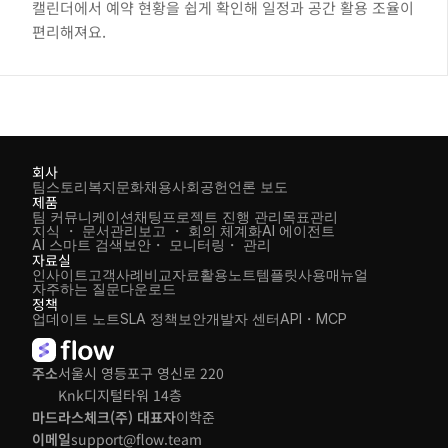
캘린더에서 예약 현황을 쉽게 확인해 일정과 공간 활용 조율이 
편리해져요.
회사
팀스토리
복지
문화
채용
사회공헌
언론 보도
제품
팀 커뮤니케이션
채팅
프로젝트 진행 관리
목표관리
지식 ・ 문서관리
보고 ・ 회의 체계화
AI 에이전트
AI 스마트 검색
보안・ 모니터링・ 관리
자료실
인사이트
고객사례
비교자료
활용노트
템플릿
사용매뉴얼
자주하는 질문
다운로드
정책
업데이트 노트
SLA 정책
보안
개발자 센터
API・MCP
주소
서울시 영등포구 영신로 220 
Knk디지털타워 14층
마드라스체크(주) 대표자
이학준
이메일
support@flow.team