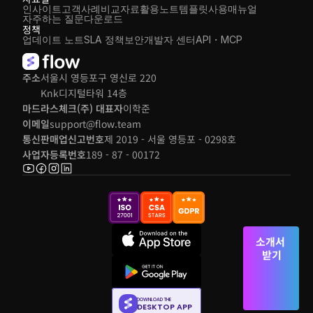
인사이트
고객사례
비교자료
활용노트
템플릿
사용매뉴얼
자주하는 질문
다운로드
정책
업데이트 노트
SLA 정책
보안
개발자 센터
API・MCP
주소
서울시 영등포구 영신로 220 
Knk디지털타워 14층
마드라스체크(주) 대표자
이학준
이메일
support@flow.team
통신판매업신고번호
제 2019 - 서울 영등포 - 0298호
사업자등록번호
189 - 87 - 00172
소개서 
받기
DOWNLOAD THE
DESKTOP APP