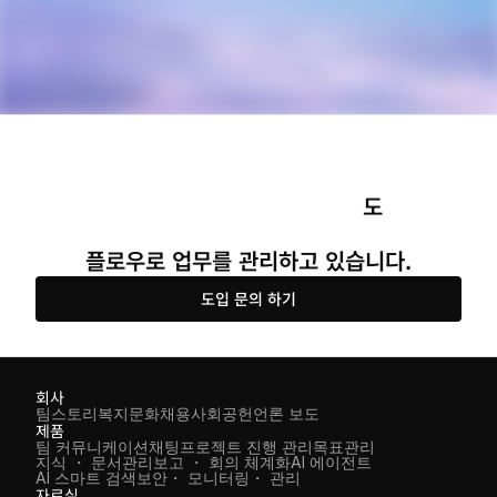
도 
플로우로 업무를 관리하고 있습니다.
도입 문의 하기
회사
팀스토리
복지
문화
채용
사회공헌
언론 보도
제품
팀 커뮤니케이션
채팅
프로젝트 진행 관리
목표관리
지식 ・ 문서관리
보고 ・ 회의 체계화
AI 에이전트
AI 스마트 검색
보안・ 모니터링・ 관리
자료실